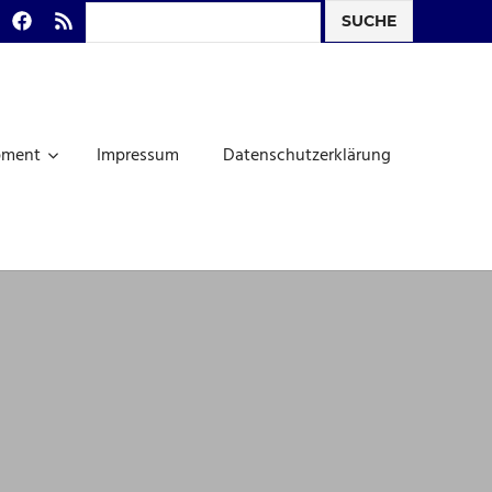
Search
todon
Facebook
RSS-
Feed
pment
Impressum
Datenschutzerklärung