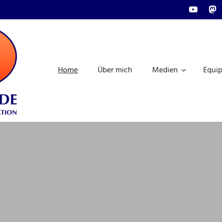
Youtube
Mas
FRAGDENSTEIN.MEDIA
|
Home
Über mich
Medien
Equi
REDAKTION,
AUDIO-
UND
VIDEO-
PRODUKTION