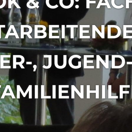
K & CO: FA
TARBEITENDE
ER-, JUGEND
FAMILIENHILF