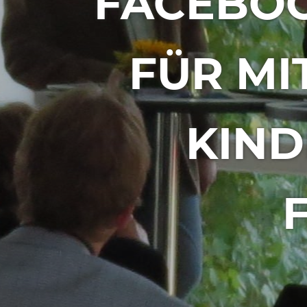
FACEBOO
FÜR MI
KIND