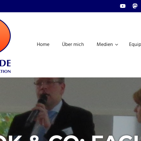
Youtube
Mas
FRAGDENSTEIN.MEDIA
|
Home
Über mich
Medien
Equi
REDAKTION,
AUDIO-
UND
VIDEO-
PRODUKTION