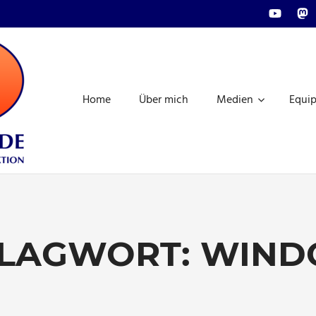
Youtube
Mas
FRAGDENSTEIN.MEDIA
|
Home
Über mich
Medien
Equi
REDAKTION,
AUDIO-
UND
VIDEO-
PRODUKTION
LAGWORT:
WIND