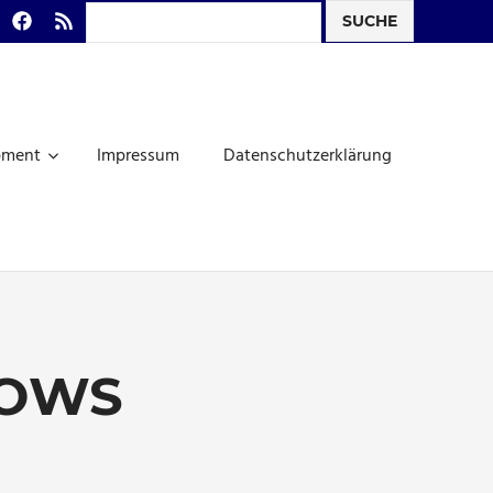
Search
todon
Facebook
RSS-
Feed
pment
Impressum
Datenschutzerklärung
OWS