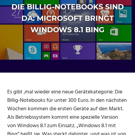
VIDEO-
DIE BILLIG-NOTEBOOKS SIND
PRODUKTION
DA: MICROSOFT BRINGT
WINDOWS 8.1 BING
Es gibt ‚mal wieder eine neue Gerätekategorie: Die
Billig-Notebooks für unter 300 Euro. In den nächsten
Wochen kommen die ersten Geräte auf den Markt.
Als Betriebssystem kommt eine spezielle Version
von Windows 8.1 zum Einsatz. „Windows 8.1 mit
Bing“ heißt sie. Was steckt dahinter, und was ist von